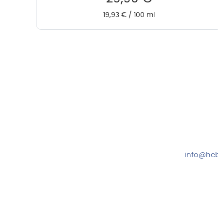
19,93
€
/
100
ml
Hebru Therapiegeräte GmbH
Kundense
Neuseser-Tal-Straße 7
Mo-Do: 8:
97999 Igersheim
Fr: 8:00-1
Folge uns auf
+49 7931
info@heb