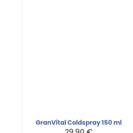
GranVital Coldspray 150 ml
29,90
€