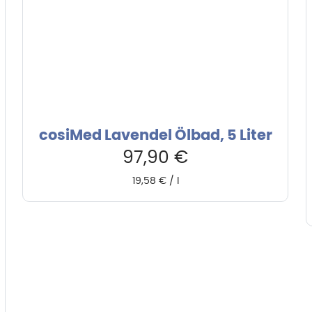
cosiMed Lavendel Ölbad, 5 Liter
97,90
€
19,58
€
/
l