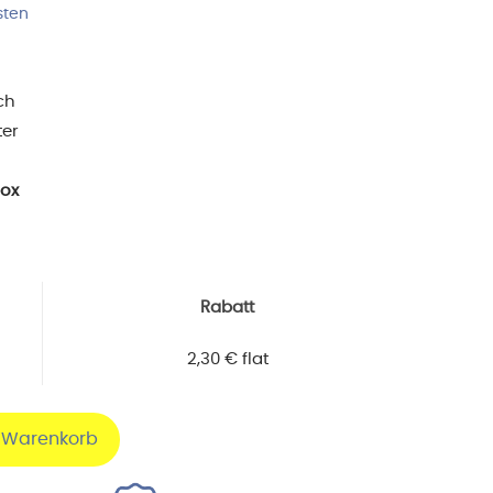
sten
ch
ter
ox
Rabatt
2,30
€
flat
n Warenkorb