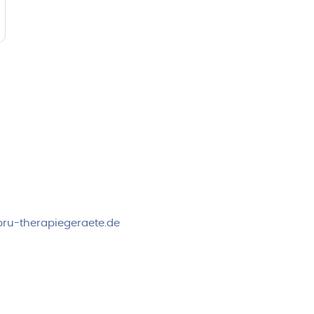
rvice & Beratung
Sicheres Zahlen über
00-17:00 Uhr
4:00 Uhr
 2778
ru-therapiegeraete.de