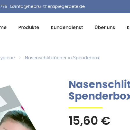
2778
info@hebru-therapiegeraete.de
me
Produkte
Kundendienst
Über uns
K
Hygiene
Nasenschlitztücher in Spenderbox
Nasenschlit
Spenderbo
15,60
€