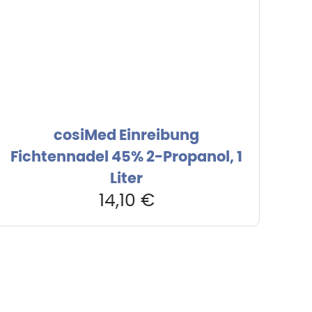
cosiMed Einreibung
Fichtennadel 45% 2-Propanol, 1
Liter
14,10
€