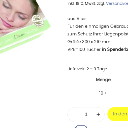
inkl. 19 % MwSt.
zzgl.
Versandko
aus Vlies
Für den einmaligen Gebrau
zum Schutz Ihrer Liegenpols
Größe 300 x 210 mm
VPE=100 Tücher
in Spenderb
Lieferzeit:
2 – 3 Tage
Menge
10 +
Nasenschlitztücher
In de
in
Spenderbox