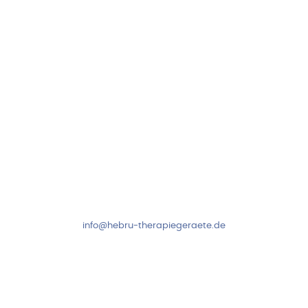
97999 Igersheim
Folge uns auf
Kundenservice & Beratung
Mo-Do: 8:00-17:00 Uhr
Fr: 8:00-14:00 Uhr
+49 7931 2778
info@hebru-therapiegeraete.de