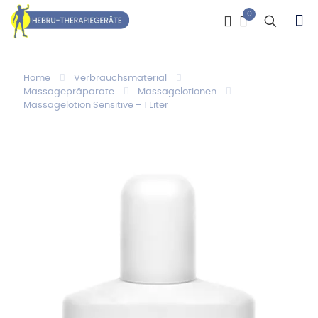
0
Home
Verbrauchsmaterial
Massagepräparate
Massagelotionen
Massagelotion Sensitive – 1 Liter