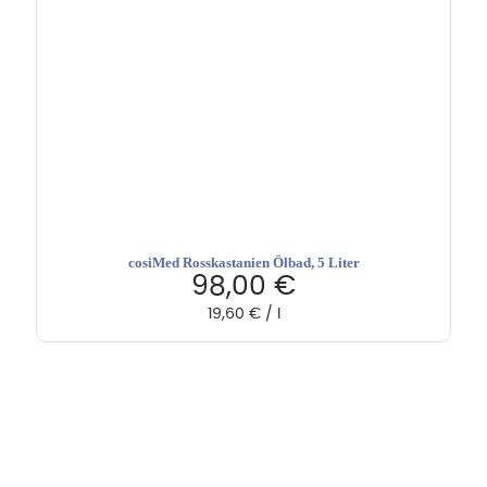
cosiMed Rosskastanien Ölbad, 5 Liter
98,00
€
19,60
€
/
l
Hebru Therapiegeräte GmbH
Neuseser-Tal-Straße 7