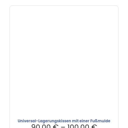
Universal-Lagerungskissen mit einer Fußmulde
90,00
€
–
100,00
€