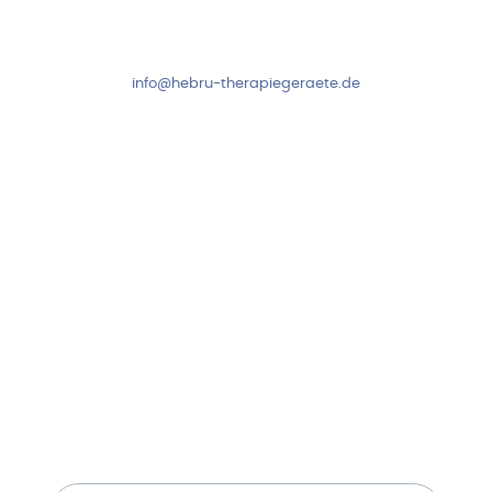
Fr: 8:00-14:00 Uhr
+49 7931 2778
info@hebru-therapiegeraete.de
Sicheres Zahlen über
Newsletter abonnieren