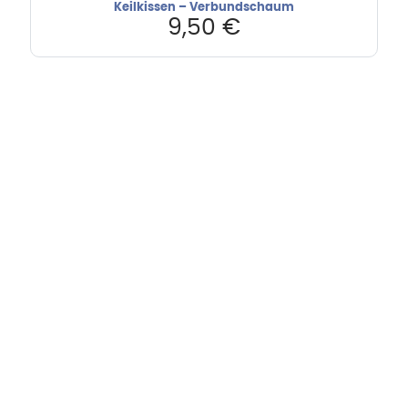
Keilkissen – Verbundschaum
9,50
€
Hebru Therapiegeräte GmbH
Neuseser-Tal-Straße 7
97999 Igersheim
Folge uns auf
Kundenservice & Beratung
Mo-Do: 8:00-17:00 Uhr