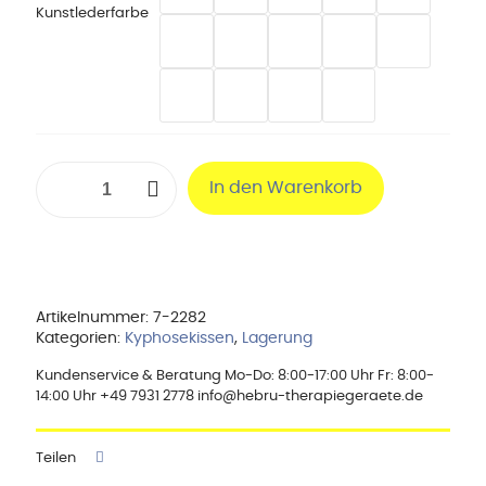
Kunstlederfarbe
Kyphosekissen,
In den Warenkorb
43
x
50
x
17
cm
Menge
Artikelnummer:
7-2282
Kategorien:
Kyphosekissen
,
Lagerung
Kundenservice & Beratung Mo-Do: 8:00-17:00 Uhr Fr: 8:00-
14:00 Uhr +49 7931 2778 info@hebru-therapiegeraete.de
Teilen