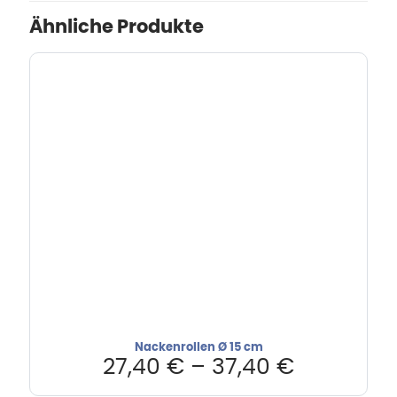
Ähnliche Produkte
Nackenrollen Ø 15 cm
27,40
€
–
37,40
€