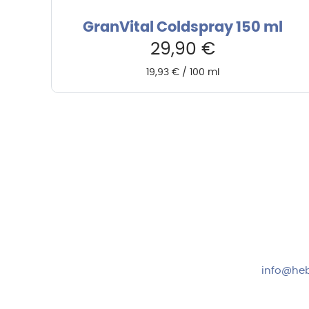
GranVital Coldspray 150 ml
29,90
€
19,93
€
/
100
ml
Hebru Therapiegeräte GmbH
Kundense
Neuseser-Tal-Straße 7
Mo-Do: 8:
97999 Igersheim
Fr: 8:00-1
Folge uns auf
+49 7931
info@heb