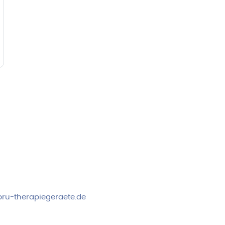
rvice & Beratung
Sicheres Zahlen über
00-17:00 Uhr
4:00 Uhr
 2778
ru-therapiegeraete.de