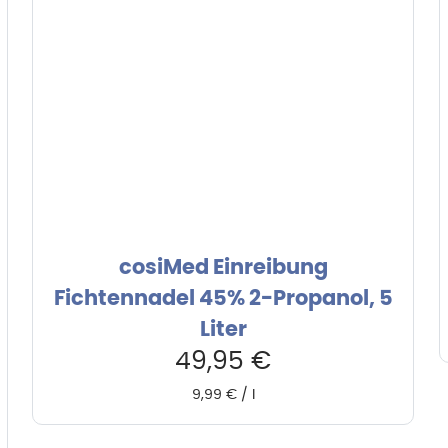
cosiMed Einreibung
Fichtennadel 45% 2-Propanol, 5
Liter
49,95
€
9,99
€
/
l