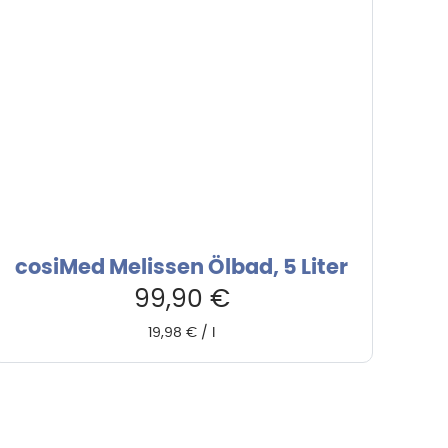
cosiMed Melissen Ölbad, 5 Liter
99,90
€
19,98
€
/
l