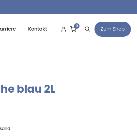
0
Zum Shop
arriere
Kontakt
he blau 2L
rsand