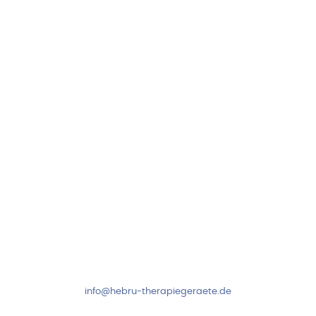
Hebru Therapiegeräte GmbH
Neuseser-Tal-Straße 7
97999 Igersheim
Folge uns auf
Kundenservice & Beratung
Mo-Do: 8:00-17:00 Uhr
Fr: 8:00-14:00 Uhr
+49 7931 2778
info@hebru-therapiegeraete.de