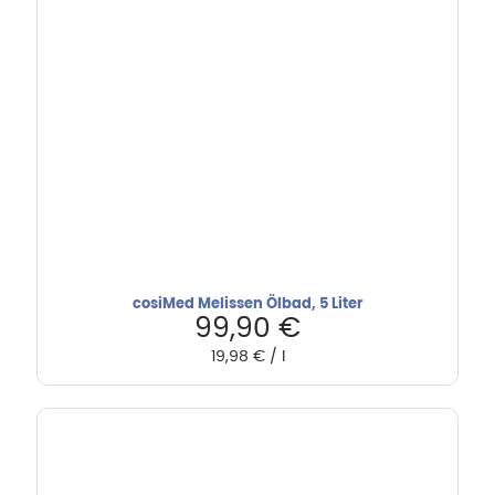
cosiMed Melissen Ölbad, 5 Liter
99,90
€
19,98
€
/
l