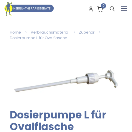
0
Home
Verbrauchsmaterial
Zubehör
Dosierpumpe L für Ovalflasche
Dosierpumpe L für
Ovalflasche