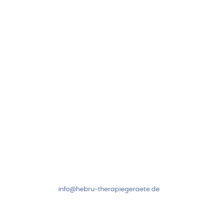
Hebru Therapiegeräte GmbH
Neuseser-Tal-Straße 7
97999 Igersheim
Folge uns auf
Kundenservice & Beratung
Mo-Do: 8:00-17:00 Uhr
Fr: 8:00-14:00 Uhr
+49 7931 2778
info@hebru-therapiegeraete.de