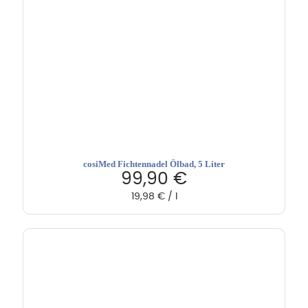
cosiMed Fichtennadel Ölbad, 5 Liter
99,90
€
19,98
€
/
l