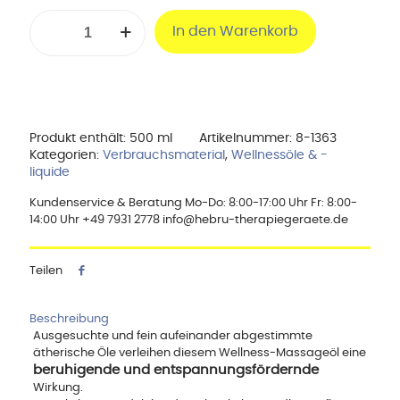
cosiMed
In den Warenkorb
Wellness
Massageöl
Harmonie,
500
ml
mit
Dosierpumpe
Produkt enthält: 500
ml
Artikelnummer:
8-1363
Menge
Kategorien:
Verbrauchsmaterial
,
Wellnessöle & -
liquide
Kundenservice & Beratung Mo-Do: 8:00-17:00 Uhr Fr: 8:00-
14:00 Uhr +49 7931 2778 info@hebru-therapiegeraete.de
Teilen
Beschreibung
Ausgesuchte und fein aufeinander abgestimmte
ätherische Öle verleihen diesem Wellness-Massageöl eine
beruhigende und entspannungsfördernde
Wirkung.