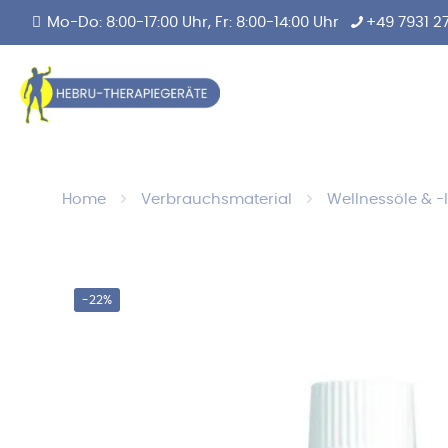
Mo-Do: 8:00-17:00 Uhr, Fr: 8:00-14:00 Uhr
+49 7931 2
Home
Verbrauchsmaterial
Wellnessöle & -
-22%