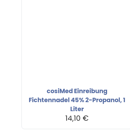
cosiMed Einreibung
Fichtennadel 45% 2-Propanol, 1
Liter
14,10
€