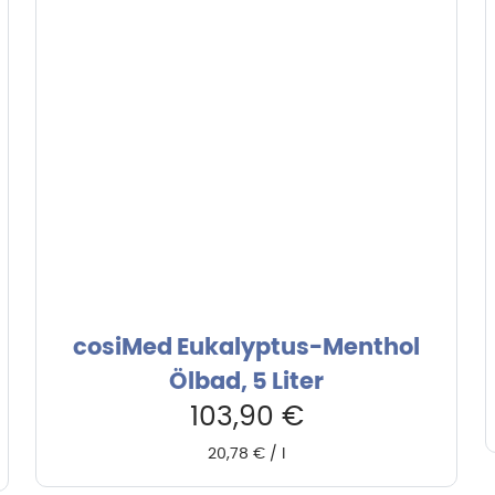
cosiMed Eukalyptus-Menthol
Ölbad, 5 Liter
103,90
€
20,78
€
/
l