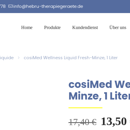
778
info@hebru-therapiegeraete.de
Home
Produkte
Kundendienst
Über uns
liquide
cosiMed Wellness Liquid Fresh-Minze, 1 Liter
cosiMed Wel
Minze, 1 Lite
Urspr
13,50
17,40
€
Preis