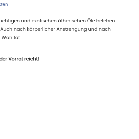
ist:
sten
 €
13,50 €.
fruchtigen und exotischen ätherischen Öle beleben
 Auch nach körperlicher Anstrengung und nach
 Wohltat.
er Vorrat reicht!