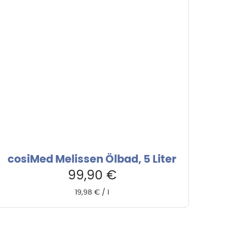
cosiMed Melissen Ölbad, 5 Liter
99,90
€
19,98
€
/
l