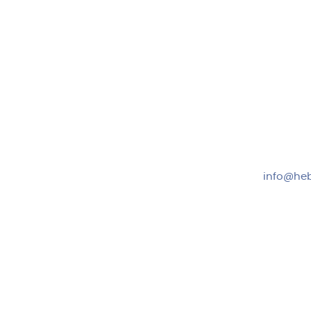
Hebru Therapiegeräte GmbH
Kundense
Neuseser-Tal-Straße 7
Mo-Do: 8:
97999 Igersheim
Fr: 8:00-1
Folge uns auf
+49 7931
info@heb