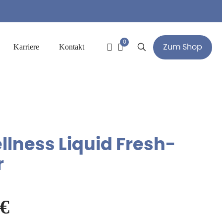
0
Karriere
Kontakt
Zum Shop
lness Liquid Fresh-
r
ünglicher
Aktueller
€
Preis