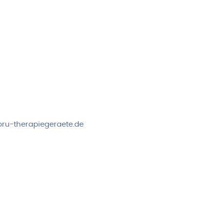
rvice & Beratung
Sicheres Zahlen über
00-17:00 Uhr
4:00 Uhr
 2778
ru-therapiegeraete.de