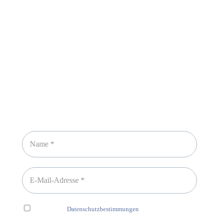
Sicheres Zahlen über
Newsletter abonnieren
Ich habe die
Datenschutzbestimmungen
gelesen und erkenne
diese ausdrücklich an.