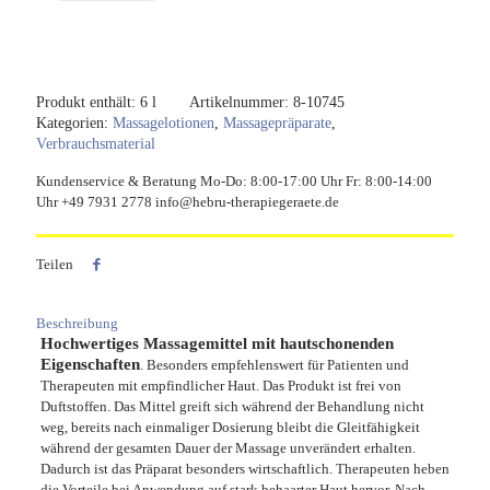
Bundle
-
6
x
1
Produkt enthält: 6
l
Artikelnummer:
8-10745
Liter
Kategorien:
Massagelotionen
,
Massagepräparate
,
Menge
Verbrauchsmaterial
Kundenservice & Beratung Mo-Do: 8:00-17:00 Uhr Fr: 8:00-14:00
Uhr +49 7931 2778 info@hebru-therapiegeraete.de
Teilen
Beschreibung
Hochwertiges Massagemittel mit hautschonenden
Eigenschaften
. Besonders empfehlenswert für Patienten und
Therapeuten mit empfindlicher Haut. Das Produkt ist frei von
Duftstoffen. Das Mittel greift sich während der Behandlung nicht
weg, bereits nach einmaliger Dosierung bleibt die Gleitfähigkeit
während der gesamten Dauer der Massage unverändert erhalten.
Dadurch ist das Präparat besonders wirtschaftlich. Therapeuten heben
die Vorteile bei Anwendung auf stark behaarter Haut hervor. Nach