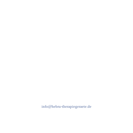
Hebru Therapiegeräte GmbH
Neuseser-Tal-Straße 7
97999 Igersheim
Folge uns auf
Kundenservice & Beratung
Mo-Do: 8:00-17:00 Uhr
Fr: 8:00-14:00 Uhr
+49 7931 2778
info@hebru-therapiegeraete.de