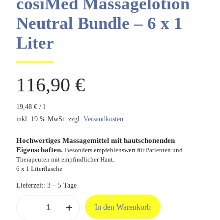
cosiMed Massagelotion
Neutral Bundle – 6 x 1
Liter
116,90
€
19,48
€
/
l
inkl. 19 % MwSt.
zzgl.
Versandkosten
Hochwertiges Massagemittel mit hautschonenden
Eigenschaften.
Besonders empfehlenswert für Patienten und
Therapeuten mit empfindlicher Haut.
6 x 1 Literflasche
Lieferzeit:
3 – 5 Tage
cosiMed
In den Warenkorb
Massagelotion
Neutral