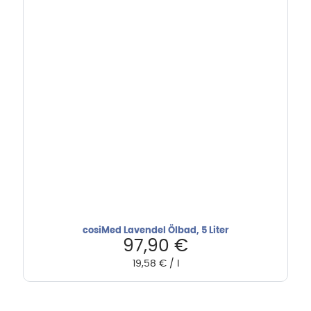
cosiMed Lavendel Ölbad, 5 Liter
97,90
€
19,58
€
/
l