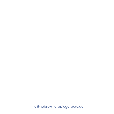
Hebru Therapiegeräte GmbH
Neuseser-Tal-Straße 7
97999 Igersheim
Folge uns auf
Kundenservice & Beratung
Mo-Do: 8:00-17:00 Uhr
Fr: 8:00-14:00 Uhr
+49 7931 2778
info@hebru-therapiegeraete.de