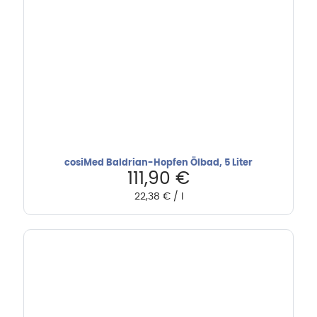
cosiMed Baldrian-Hopfen Ölbad, 5 Liter
111,90
€
22,38
€
/
l