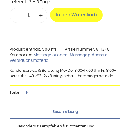
Lieferzeit:
3 – 5 Tage
cosiMed
In den Warenkorb
Massagelotion
mit
Olivenöl
-
500
ml
Menge
Produkt enthält: 500
ml
Artikelnummer:
8-1348
Kategorien:
Massagelotionen
,
Massagepräparate
,
Verbrauchsmaterial
Kundenservice & Beratung Mo-Do: 8:00-17:00 Uhr Fr: 8:00-
14:00 Uhr +49 7931 2778 info@hebru-therapiegeraete.de
Teilen
Beschreibung
Besonders zu empfehlen für Patienten und