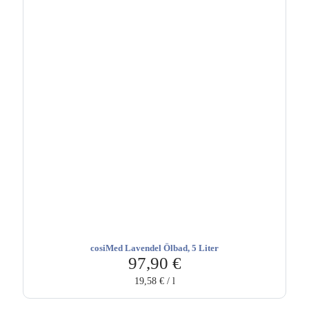
cosiMed Lavendel Ölbad, 5 Liter
97,90
€
19,58
€
/
l