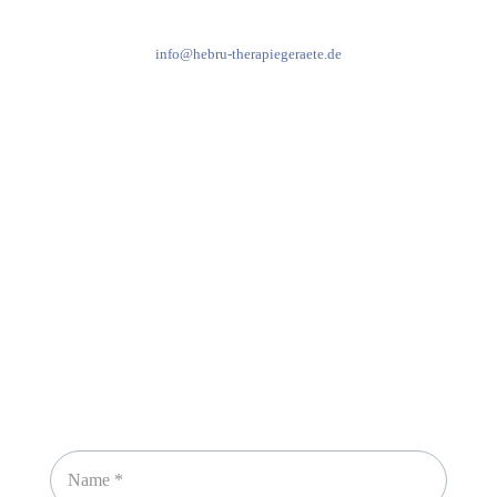
+49 7931 2778
info@hebru-therapiegeraete.de
Sicheres Zahlen über
Newsletter abonnieren