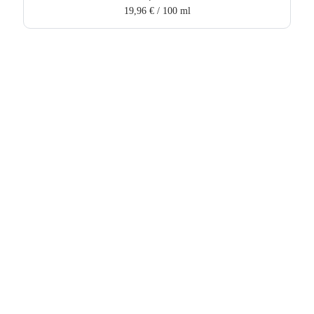
19,96
€
/
100
ml
Hebru Therapiegeräte GmbH
Neuseser-Tal-Straße 7
97999 Igersheim
Folge uns auf
Kundenservice & Beratung
Mo-Do: 8:00-17:00 Uhr
Fr: 8:00-14:00 Uhr