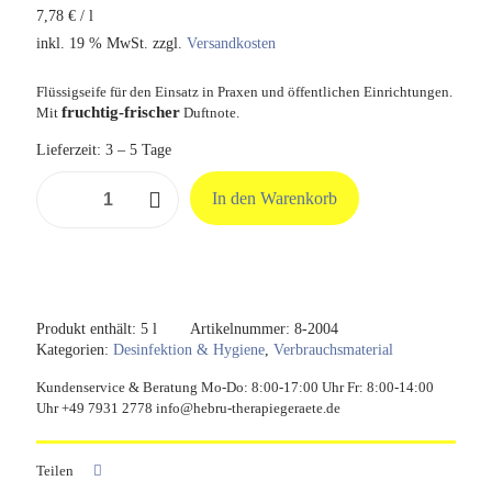
7,78
€
/
l
inkl. 19 % MwSt.
zzgl.
Versandkosten
Flüssigseife für den Einsatz in Praxen und öffentlichen Einrichtungen.
fruchtig-frischer
Mit
Duftnote.
Lieferzeit:
3 – 5 Tage
cosiMed
In den Warenkorb
Handwaschcreme
Citro
Orange,
5
Liter
Menge
Produkt enthält: 5
l
Artikelnummer:
8-2004
Kategorien:
Desinfektion & Hygiene
,
Verbrauchsmaterial
Kundenservice & Beratung Mo-Do: 8:00-17:00 Uhr Fr: 8:00-14:00
Uhr +49 7931 2778 info@hebru-therapiegeraete.de
Teilen