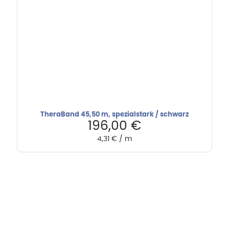
TheraBand 45,50 m, spezialstark / schwarz
196,00
€
4,31
€
/
m
Hebru Therapiegeräte GmbH
Neuseser-Tal-Straße 7
97999 Igersheim