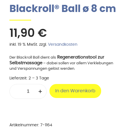
Blackroll® Ball ø 8 cm
11,90
€
inkl. 19 % MwSt.
zzgl.
Versandkosten
Regenerationstool zur
Der Blackroll Ball dient als
Selbstmassage
– dabei sollen vor allem Verklebungen
und Verspannungen gelöst werden.
Lieferzeit:
2 – 3 Tage
Blackroll®
In den Warenkorb
Ball
ø
8
cm
Menge
Artikelnummer:
7-1164