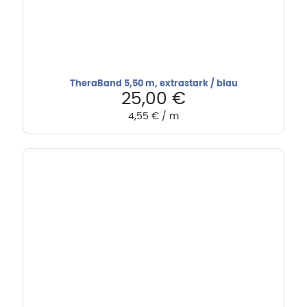
TheraBand 5,50 m, extrastark / blau
25,00
€
4,55
€
/
m