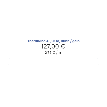
TheraBand 45,50 m, dünn / gelb
127,00
€
2,79
€
/
m