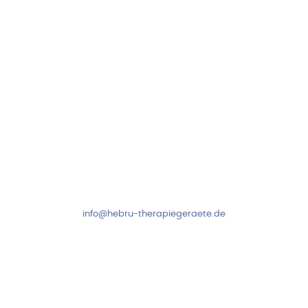
Folge uns auf
Kundenservice & Beratung
Mo-Do: 8:00-17:00 Uhr
Fr: 8:00-14:00 Uhr
+49 7931 2778
info@hebru-therapiegeraete.de
Sicheres Zahlen über