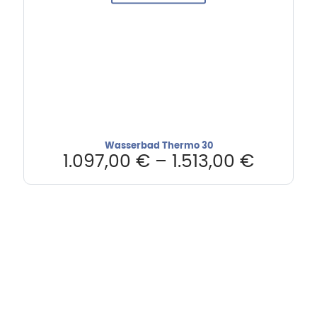
Wasserbad Thermo 30
1.097,00
€
–
1.513,00
€
Hebru Therapiegeräte GmbH
Neuseser-Tal-Straße 7
97999 Igersheim