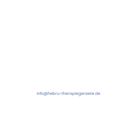
Folge uns auf
Kundenservice & Beratung
Mo-Do: 8:00-17:00 Uhr
Fr: 8:00-14:00 Uhr
+49 7931 2778
info@hebru-therapiegeraete.de
Sicheres Zahlen über