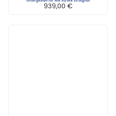
Untergestell für WB 30/WB 30 digital
939,00
€