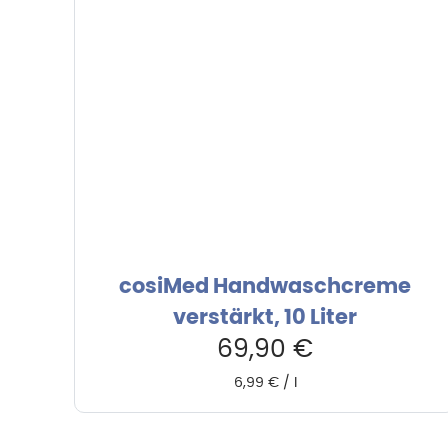
cosiMed Handwaschcreme
verstärkt, 10 Liter
69,90
€
6,99
€
/
l