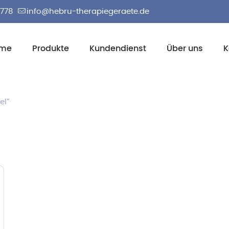
2778
info@hebru-therapiegeraete.de
me
Produkte
Kundendienst
Über uns
K
el“