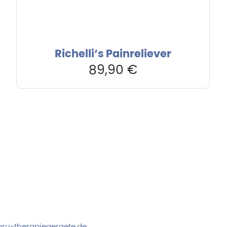
Richelli‘s Painreliever
89,90
€
rvice & Beratung
Sicheres Zahlen über
00-17:00 Uhr
4:00 Uhr
 2778
ru-therapiegeraete.de