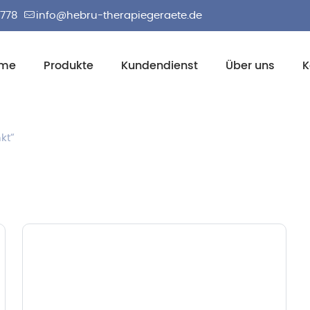
2778
info@hebru-therapiegeraete.de
me
Produkte
Kundendienst
Über uns
K
kt“