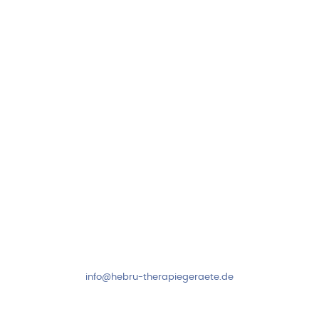
Hebru Therapiegeräte GmbH
Neuseser-Tal-Straße 7
97999 Igersheim
Folge uns auf
Kundenservice & Beratung
Mo-Do: 8:00-17:00 Uhr
Fr: 8:00-14:00 Uhr
+49 7931 2778
info@hebru-therapiegeraete.de