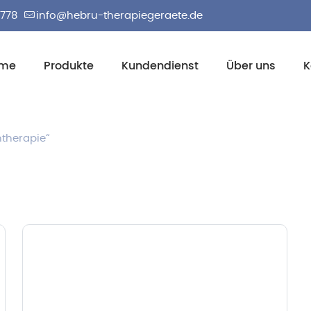
2778
info@hebru-therapiegeraete.de
me
Produkte
Kundendienst
Über uns
K
ntherapie“