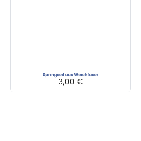
Springseil aus Weichfaser
3,00
€
Hebru Therapiegeräte GmbH
Neuseser-Tal-Straße 7