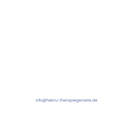
97999 Igersheim
Folge uns auf
Kundenservice & Beratung
Mo-Do: 8:00-17:00 Uhr
Fr: 8:00-14:00 Uhr
+49 7931 2778
info@hebru-therapiegeraete.de