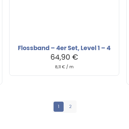
Flossband – 4er Set, Level 1 – 4
64,90
€
8,11
€
/
m
1
2