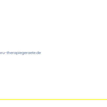
rvice & Beratung
Sicheres Zahlen über
00-17:00 Uhr
4:00 Uhr
 2778
ru-therapiegeraete.de