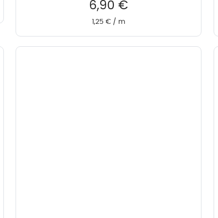
6,90
€
1,25
€
/
m