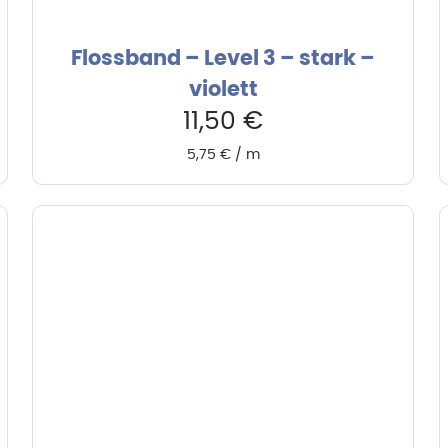
Flossband – Level 3 – stark –
violett
11,50
€
5,75
€
/
m