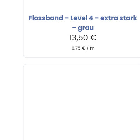
Flossband – Level 4 – extra stark
– grau
13,50
€
6,75
€
/
m