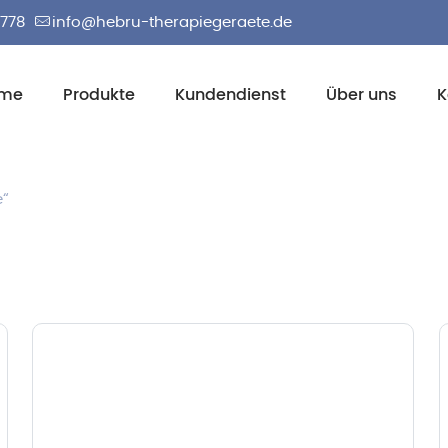
2778
info@hebru-therapiegeraete.de
me
Produkte
Kundendienst
Über uns
K
e“