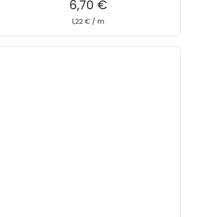
6,70
€
1,22
€
/
m