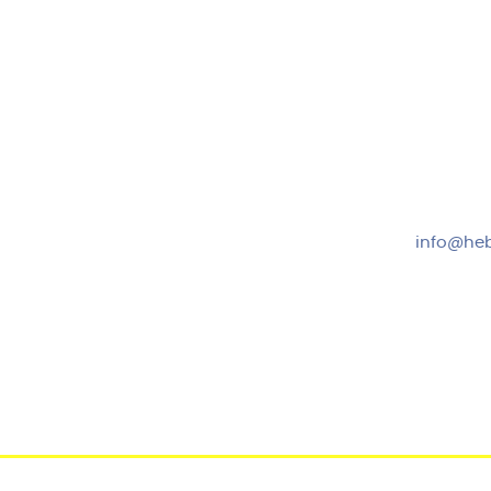
Hebru Therapiegeräte GmbH
Kundense
Neuseser-Tal-Straße 7
Mo-Do: 8:
97999 Igersheim
Fr: 8:00-1
Folge uns auf
+49 7931
info@heb