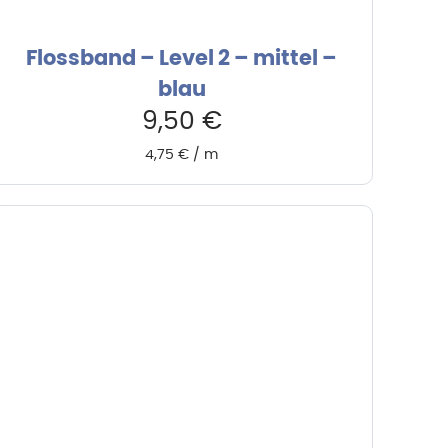
Flossband – Level 2 – mittel –
blau
9,50
€
4,75
€
/
m