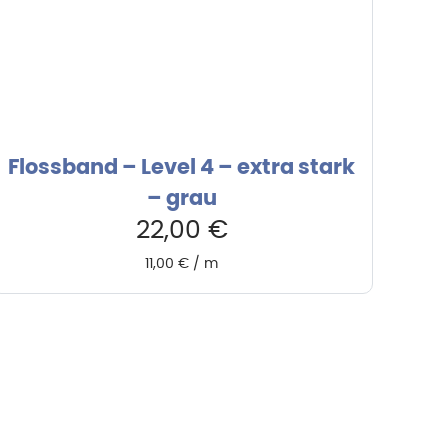
Flossband – Level 4 – extra stark
– grau
22,00
€
11,00
€
/
m