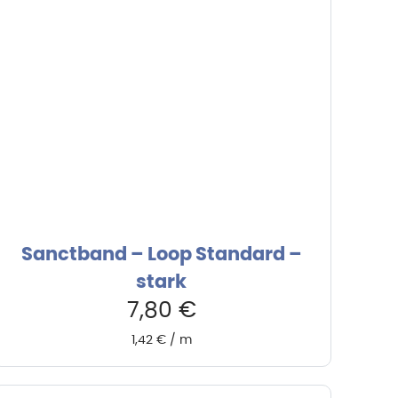
Sanctband – Loop Standard –
stark
7,80
€
1,42
€
/
m