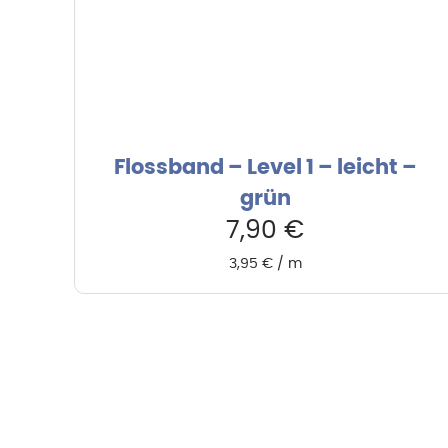
Flossband – Level 1 – leicht –
grün
7,90
€
3,95
€
/
m