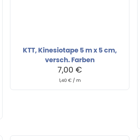
KTT, Kinesiotape 5 m x 5 cm,
versch. Farben
7,00
€
1,40
€
/
m