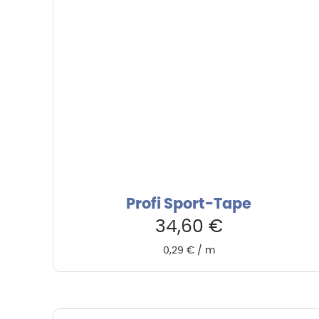
Profi Sport-Tape
34,60
€
0,29
€
/
m