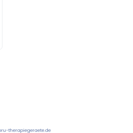
rvice & Beratung
Sicheres Zahlen über
00-17:00 Uhr
4:00 Uhr
 2778
ru-therapiegeraete.de