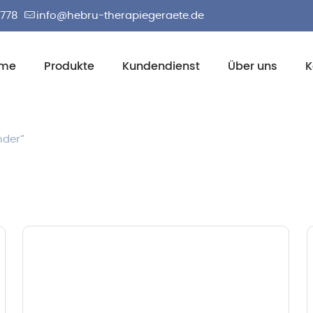
2778
info@hebru-therapiegeraete.de
me
Produkte
Kundendienst
Über uns
K
nder“