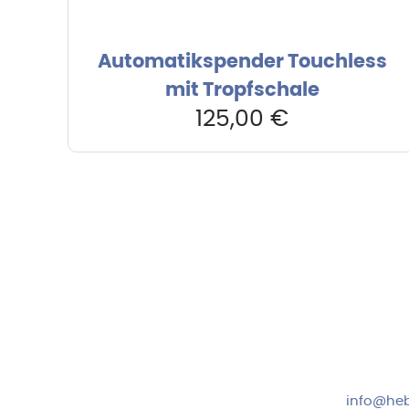
Automatikspender Touchless
mit Tropfschale
125,00
€
Hebru Therapiegeräte GmbH
Kundense
Neuseser-Tal-Straße 7
Mo-Do: 8:
97999 Igersheim
Fr: 8:00-1
Folge uns auf
+49 7931
info@heb