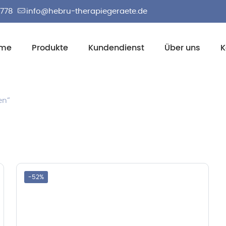
2778
info@hebru-therapiegeraete.de
me
Produkte
Kundendienst
Über uns
K
en“
-52%