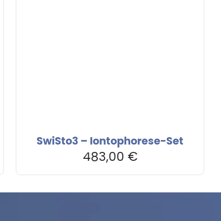
SwiSto3 – Iontophorese-Set
483,00
€