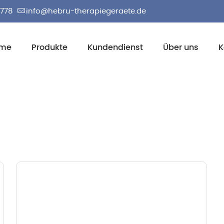
2778
info@hebru-therapiegeraete.de
me
Produkte
Kundendienst
Über uns
K