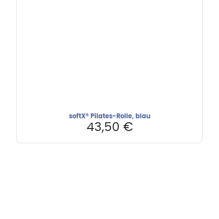
softX® Pilates-Rolle, blau
43,50
€
Hebru Therapiegeräte GmbH
Neuseser-Tal-Straße 7