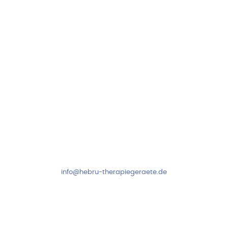
97999 Igersheim
Folge uns auf
Kundenservice & Beratung
Mo-Do: 8:00-17:00 Uhr
Fr: 8:00-14:00 Uhr
+49 7931 2778
info@hebru-therapiegeraete.de