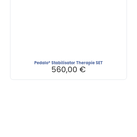
Pedalo® Stabilisator Therapie SET
560,00
€
Hebru Therapiegeräte GmbH
Neuseser-Tal-Straße 7
97999 Igersheim