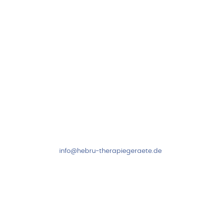
Folge uns auf
Kundenservice & Beratung
Mo-Do: 8:00-17:00 Uhr
Fr: 8:00-14:00 Uhr
+49 7931 2778
info@hebru-therapiegeraete.de
Sicheres Zahlen über