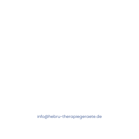
Hebru Therapiegeräte GmbH
Neuseser-Tal-Straße 7
97999 Igersheim
Folge uns auf
Kundenservice & Beratung
Mo-Do: 8:00-17:00 Uhr
Fr: 8:00-14:00 Uhr
+49 7931 2778
info@hebru-therapiegeraete.de