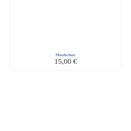
Mundschutz
15,00
€
Hebru Therapiegeräte GmbH
Neuseser-Tal-Straße 7
97999 Igersheim
Folge uns auf