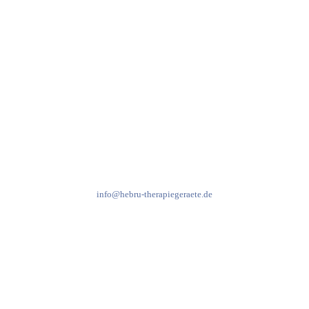
Kundenservice & Beratung
Mo-Do: 8:00-17:00 Uhr
Fr: 8:00-14:00 Uhr
+49 7931 2778
info@hebru-therapiegeraete.de
Sicheres Zahlen über