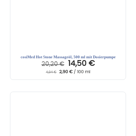
cosiMed Hot Stone Massageöl, 500 ml mit Dosierpumpe
Ursprünglicher
Aktueller
14,50
€
20,20
€
Preis
Preis
2,90
€
/
100
ml
4,04
€
war:
ist:
20,20 €
14,50 €.