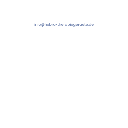
Fr: 8:00-14:00 Uhr
+49 7931 2778
info@hebru-therapiegeraete.de
Sicheres Zahlen über
Newsletter abonnieren