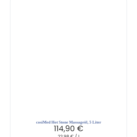
cosiMed Hot Stone Massageöl, 5 Liter
114,90
€
22,98
€
/
l