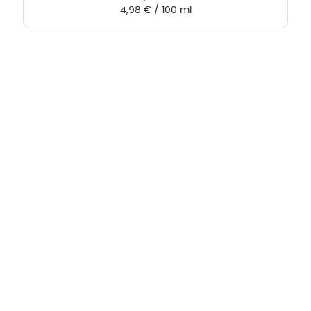
4,98
€
/
100
ml
Hebru Therapiegeräte GmbH
Neuseser-Tal-Straße 7
97999 Igersheim
Folge uns auf
Kundenservice & Beratung
Mo-Do: 8:00-17:00 Uhr