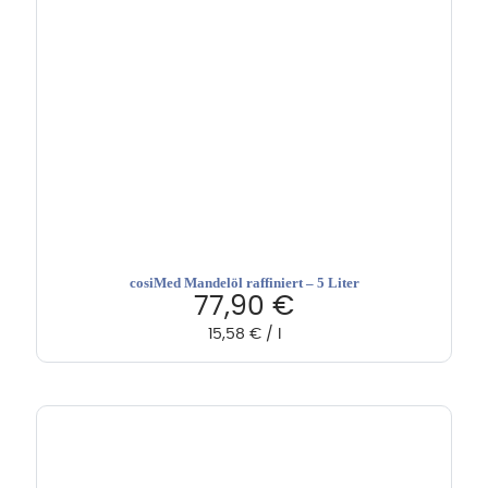
cosiMed Mandelöl raffiniert – 5 Liter
77,90
€
15,58
€
/
l