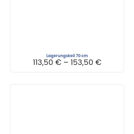
Lagerungskeil 70 cm
113,50
€
–
153,50
€