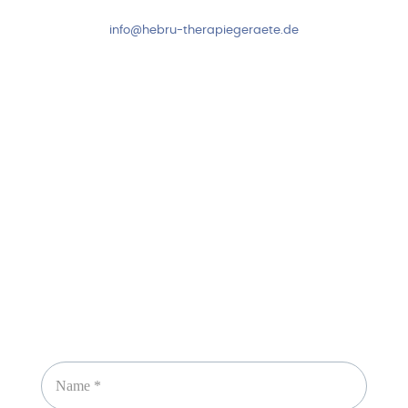
info@hebru-therapiegeraete.de
Sicheres Zahlen über
Newsletter abonnieren