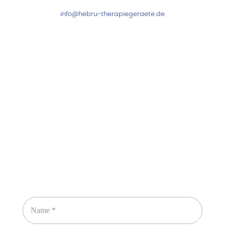
info@hebru-therapiegeraete.de
Sicheres Zahlen über
Newsletter abonnieren