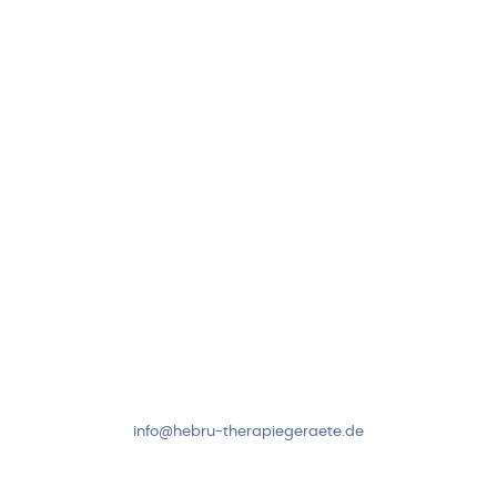
Hebru Therapiegeräte GmbH
Neuseser-Tal-Straße 7
97999 Igersheim
Folge uns auf
Kundenservice & Beratung
Mo-Do: 8:00-17:00 Uhr
Fr: 8:00-14:00 Uhr
+49 7931 2778
info@hebru-therapiegeraete.de