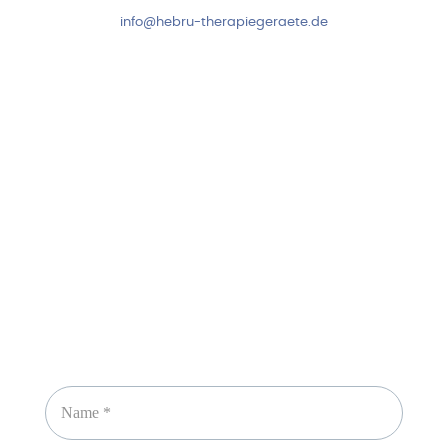
info@hebru-therapiegeraete.de
Sicheres Zahlen über
Newsletter abonnieren