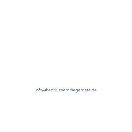
Folge uns auf
Kundenservice & Beratung
Mo-Do: 8:00-17:00 Uhr
Fr: 8:00-14:00 Uhr
+49 7931 2778
info@hebru-therapiegeraete.de
Sicheres Zahlen über