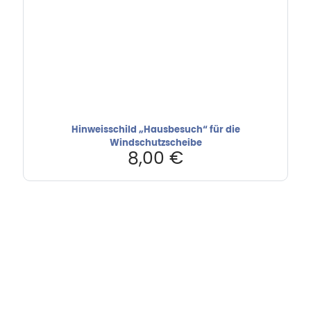
Hinweisschild „Hausbesuch“ für die
Windschutzscheibe
8,00
€
Hebru Therapiegeräte GmbH
Neuseser-Tal-Straße 7
97999 Igersheim