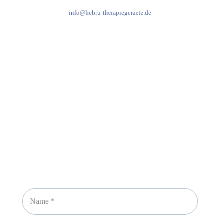
info@hebru-therapiegeraete.de
Sicheres Zahlen über
Newsletter abonnieren