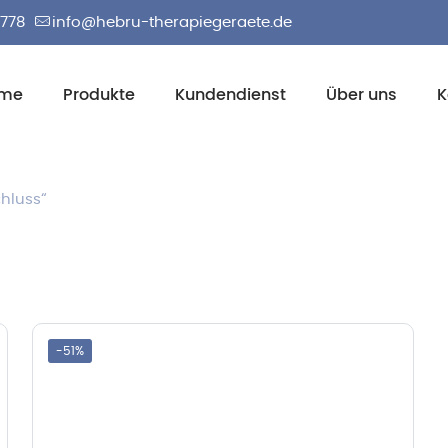
2778
info@hebru-therapiegeraete.de
me
Produkte
Kundendienst
Über uns
K
chluss“
-51%