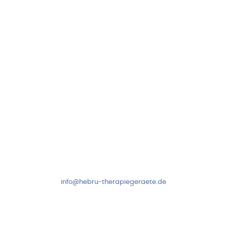
Neuseser-Tal-Straße 7
97999 Igersheim
Folge uns auf
Kundenservice & Beratung
Mo-Do: 8:00-17:00 Uhr
Fr: 8:00-14:00 Uhr
+49 7931 2778
info@hebru-therapiegeraete.de