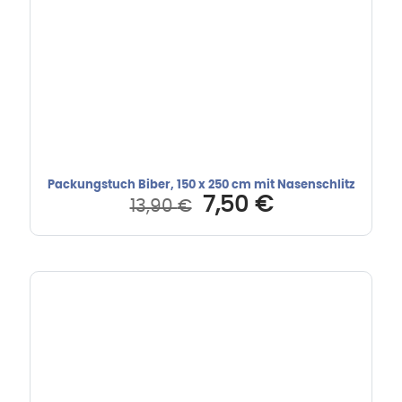
Packungstuch Biber, 150 x 250 cm mit Nasenschlitz
Ursprünglicher
Aktueller
7,50
€
13,90
€
Preis
Preis
war:
ist:
13,90 €
7,50 €.