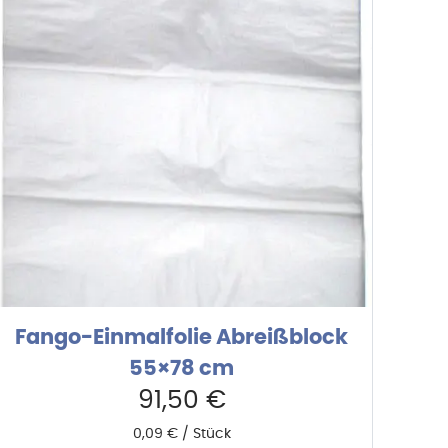
Fango-Einmalfolie Abreißblock
55×78 cm
91,50
€
0,09
€
/
Stück