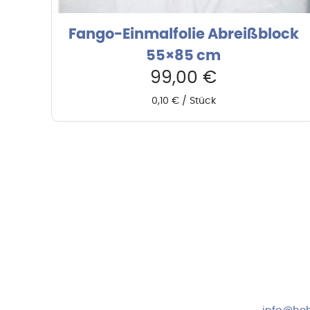
Fango-Einmalfolie Abreißblock
55×85 cm
99,00
€
0,10
€
/
Stück
Hebru Therapiegeräte GmbH
Kundense
Neuseser-Tal-Straße 7
Mo-Do: 8:
97999 Igersheim
Fr: 8:00-1
Folge uns auf
+49 7931