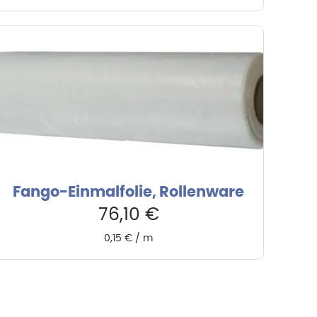
Fango-Einmalfolie, Rollenware
76,10
€
0,15
€
/
m