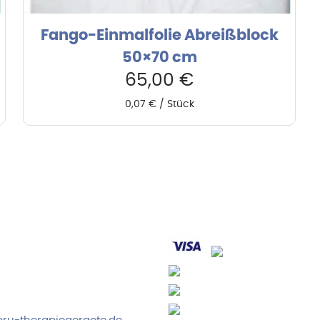
Fango-Einmalfolie Abreißblock
50×70 cm
65,00
€
0,07
€
/
Stück
rvice & Beratung
Sicheres Zahlen über
00-17:00 Uhr
4:00 Uhr
 2778