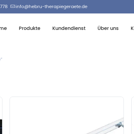
2778
info@hebru-therapiegeraete.de
me
Produkte
Kundendienst
Über uns
K
e“