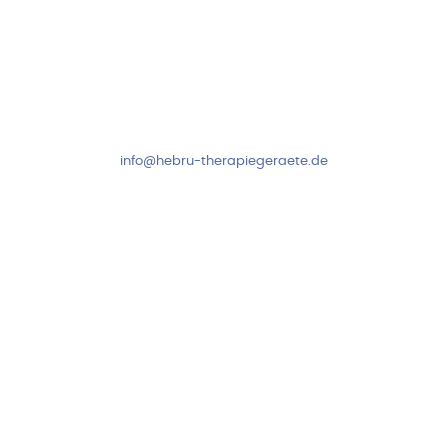
Kundenservice & Beratung
Mo-Do: 8:00-17:00 Uhr
Fr: 8:00-14:00 Uhr
+49 7931 2778
info@hebru-therapiegeraete.de
Sicheres Zahlen über