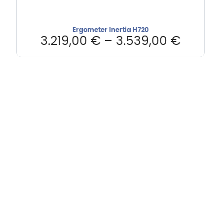
Ergometer Inertia H720
3.219,00
€
–
3.539,00
€
Hebru Therapiegeräte GmbH
Neuseser-Tal-Straße 7
97999 Igersheim
Folge uns auf