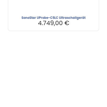
SonoStar UProbe-C5LC Ultraschallgerät
4.749,00
€
Hebru Therapiegeräte GmbH
Neuseser-Tal-Straße 7
97999 Igersheim
Folge uns auf