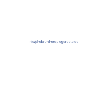
Kundenservice & Beratung
Mo-Do: 8:00-17:00 Uhr
Fr: 8:00-14:00 Uhr
+49 7931 2778
info@hebru-therapiegeraete.de
Sicheres Zahlen über