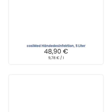
cosiMed Händedesinfektion, 5 Liter
48,90
€
9,78
€
/
l