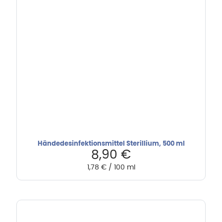
Händedesinfektionsmittel Sterillium, 500 ml
8,90
€
1,78
€
/
100
ml