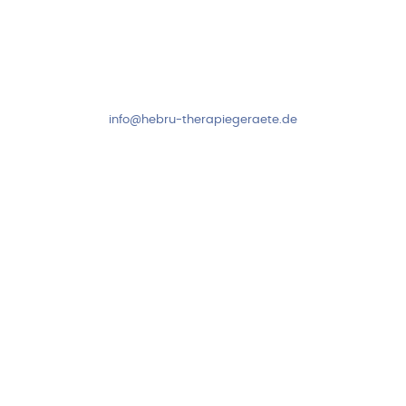
Kundenservice & Beratung
Mo-Do: 8:00-17:00 Uhr
Fr: 8:00-14:00 Uhr
+49 7931 2778
info@hebru-therapiegeraete.de
Sicheres Zahlen über