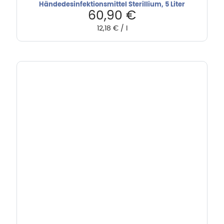
Händedesinfektionsmittel Sterillium, 5 Liter
60,90
€
12,18
€
/
l