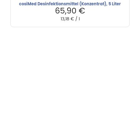
cosiMed Desinfektionsmittel (Konzentrat), 5 Liter
65,90
€
13,18
€
/
l
Hebru Therapiegeräte GmbH
Neuseser-Tal-Straße 7
97999 Igersheim
Folge uns auf