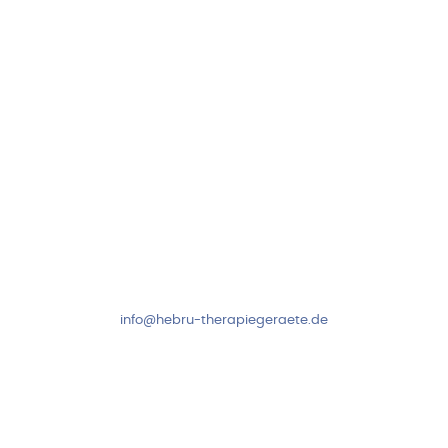
Folge uns auf
Kundenservice & Beratung
Mo-Do: 8:00-17:00 Uhr
Fr: 8:00-14:00 Uhr
+49 7931 2778
info@hebru-therapiegeraete.de
Sicheres Zahlen über