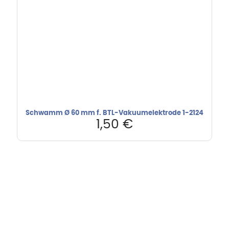
Schwamm Ø 60 mm f. BTL-Vakuumelektrode 1-2124
1,50
€
Hebru Therapiegeräte GmbH
Neuseser-Tal-Straße 7
97999 Igersheim