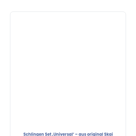
war:
ist:
29,00 €
21,00 €.
Schlingen Set ‚Universal‘ – aus original Skai