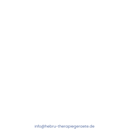
Hebru Therapiegeräte GmbH
Neuseser-Tal-Straße 7
97999 Igersheim
Folge uns auf
Kundenservice & Beratung
Mo-Do: 8:00-17:00 Uhr
Fr: 8:00-14:00 Uhr
+49 7931 2778
info@hebru-therapiegeraete.de