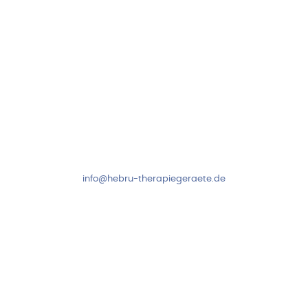
Kundenservice & Beratung
Mo-Do: 8:00-17:00 Uhr
Fr: 8:00-14:00 Uhr
+49 7931 2778
info@hebru-therapiegeraete.de
Sicheres Zahlen über