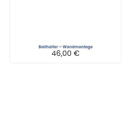
Ballhalter – Wandmontage
46,00
€
Hebru Therapiegeräte GmbH
Neuseser-Tal-Straße 7
97999 Igersheim
Folge uns auf