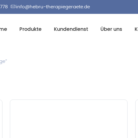
2778
info@hebru-therapiegeraete.de
me
Produkte
Kundendienst
Über uns
K
ge“