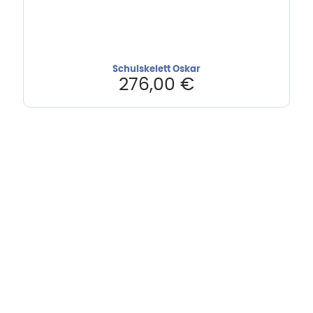
Schulskelett Oskar
276,00
€
Hebru Therapiegeräte GmbH
Neuseser-Tal-Straße 7
97999 Igersheim
Folge uns auf