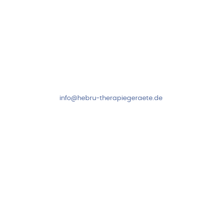
Kundenservice & Beratung
Mo-Do: 8:00-17:00 Uhr
Fr: 8:00-14:00 Uhr
+49 7931 2778
info@hebru-therapiegeraete.de
Sicheres Zahlen über