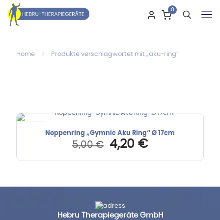
0
Home
Produkte verschlagwortet mit „aku-ring“
-16%
Noppenring „Gymnic Aku Ring“ Ø 17cm
Ursprünglicher
Aktueller
4,20
€
5,00
€
Preis
Preis
war:
ist:
5,00 €
4,20 €.
Hebru Therapiegeräte GmbH