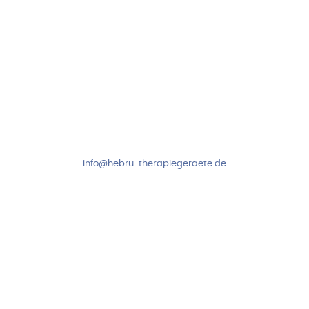
Kundenservice & Beratung
Mo-Do: 8:00-17:00 Uhr
Fr: 8:00-14:00 Uhr
+49 7931 2778
info@hebru-therapiegeraete.de
Sicheres Zahlen über