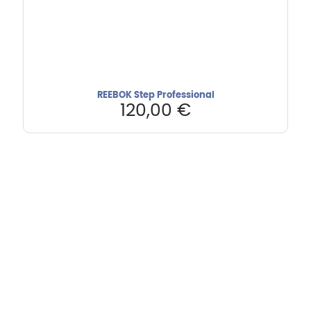
REEBOK Step Professional
120,00
€
Hebru Therapiegeräte GmbH
Neuseser-Tal-Straße 7
97999 Igersheim
Folge uns auf