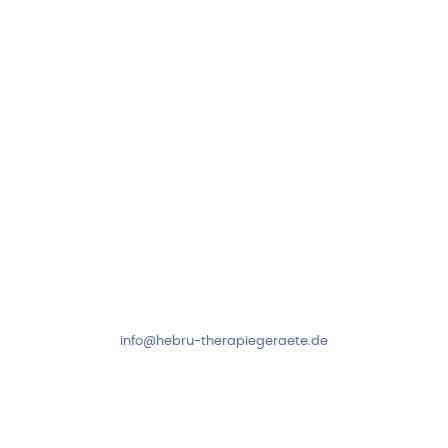
Neuseser-Tal-Straße 7
97999 Igersheim
Folge uns auf
Kundenservice & Beratung
Mo-Do: 8:00-17:00 Uhr
Fr: 8:00-14:00 Uhr
+49 7931 2778
info@hebru-therapiegeraete.de