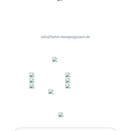
Kundenservice & Beratung
Mo-Do: 8:00-17:00 Uhr
Fr: 8:00-14:00 Uhr
+49 7931 2778
info@hebru-therapiegeraete.de
Sicheres Zahlen über
Newsletter abonnieren