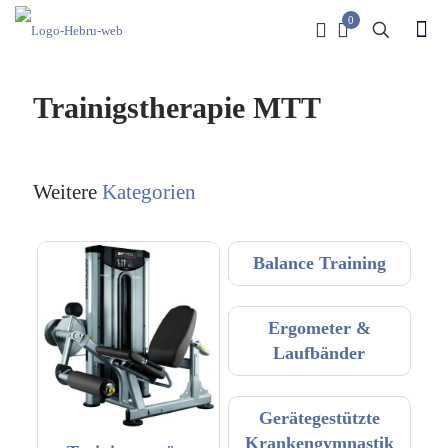
0
Trainigstherapie MTT
Weitere
Kategorien
Balance Training
Ergometer &
Laufbänder
Gerätegestützte
Krankengymnastik