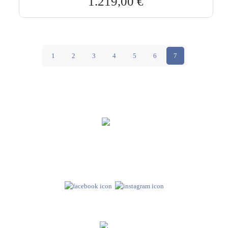
1.219,00
€
1
2
3
4
5
6
7
Hebru Therapiegeräte GmbH
Neuseser-Tal-Straße 7
97999 Igersheim
Folge uns auf