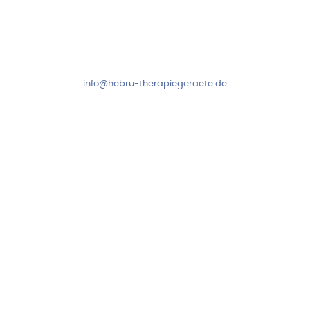
Kundenservice & Beratung
Mo-Do: 8:00-17:00 Uhr
Fr: 8:00-14:00 Uhr
+49 7931 2778
info@hebru-therapiegeraete.de
Sicheres Zahlen über