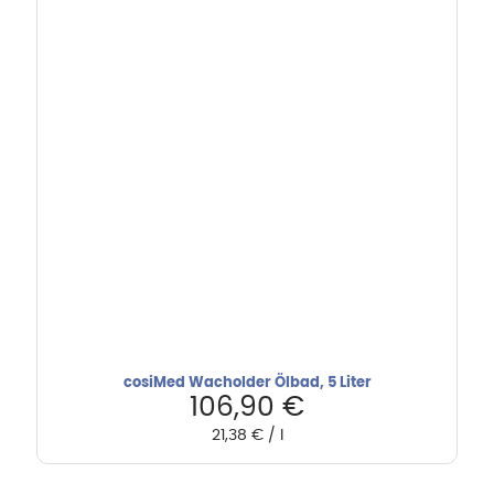
cosiMed Wacholder Ölbad, 5 Liter
106,90
€
21,38
€
/
l