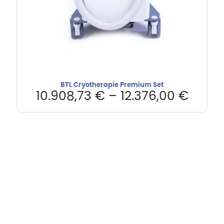
BTL Cryotherapie Premium Set
10.908,73
€
–
12.376,00
€
Hebru Therapiegeräte GmbH
Neuseser-Tal-Straße 7
97999 Igersheim
Folge uns auf