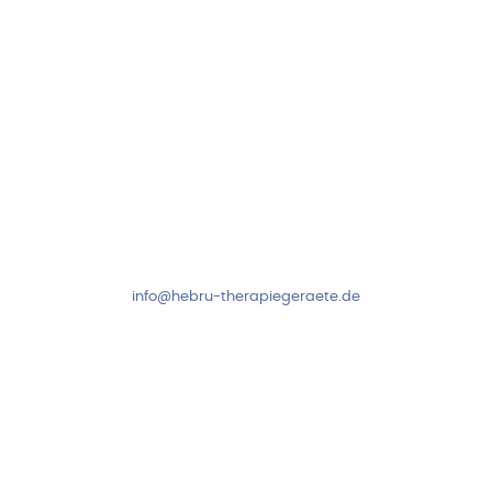
Kundenservice & Beratung
Mo-Do: 8:00-17:00 Uhr
Fr: 8:00-14:00 Uhr
+49 7931 2778
info@hebru-therapiegeraete.de
Sicheres Zahlen über