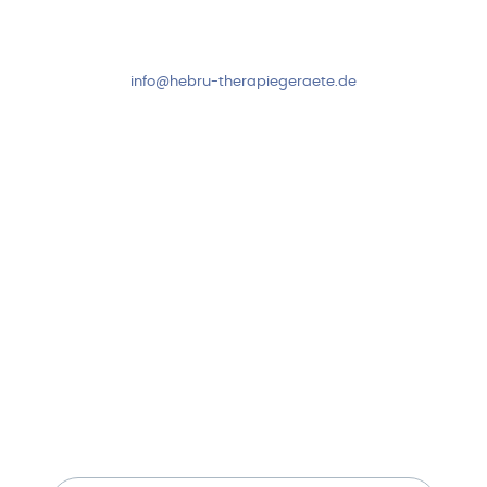
Fr: 8:00-14:00 Uhr
+49 7931 2778
info@hebru-therapiegeraete.de
Sicheres Zahlen über
Newsletter abonnieren